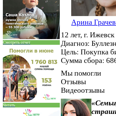
Арина Грачев
12 лет,
г. Ижевск
Диагноз:
Буллез
Смотреть отчет
Цель:
Покупка би
Сумма сбора:
68
Мы помогли
Отзывы
Видеоотзывы
«Семьи
Читать
страшн