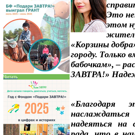
справи
Это не
этом н
жителе
«Корзины добра»
городу. Только
бабочкам», – р
ЗАВТРА!» Наде
Читать
«Благодаря 
наслаждать
надеяться на 
рада, что в на