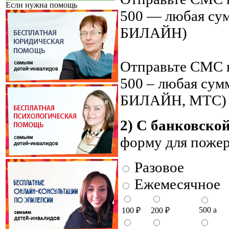
Если нужна помощь
500 — любая су
БИЛАЙН)
Отправьте СМС н
500 – любая су
БИЛАЙН, МТС)
2) С банковско
форму для поже
Разовое
Ежемесячное
500
a
100
₽
200
₽