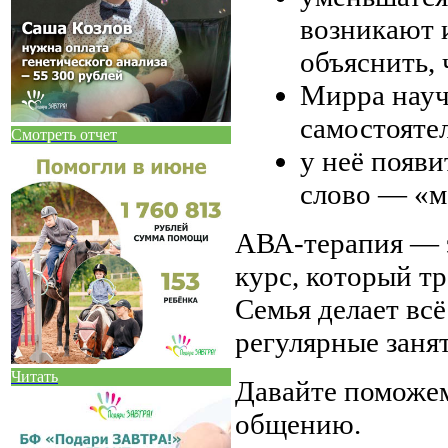
возникают и
объяснить, 
Мирра науч
самостояте
Смотреть отчет
у неё появи
слово — «м
АВА-терапия — э
курс, который т
Семья делает вс
регулярные занят
Читать
Давайте поможем
общению.