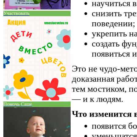
научиться 
снизить тр
Участвовать
поведении;
укрепить н
создать фу
появиться и
Это не чудо-мето
доказанная рабо
тем мостиком, п
— и к людям.
Помочь Саше
Что изменится 
появится б
уменьшатся 