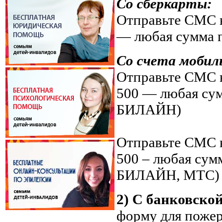
Со сберкарты:
Отправьте СМС н
— любая сумма 
Со счета мобил
Отправьте СМС н
500 — любая су
БИЛАЙН)
Отправьте СМС н
500 – любая су
БИЛАЙН, МТС)
2) С банковско
форму для поже