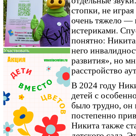
отдельные звуки
стопки, не играя
очень тяжело — 
истериками. Спу
понятно: Никит
него инвалиднос
Участвовать
развития», но м
расстройство аут
В 2024 году Ник
детей с особенн
было трудно, он 
постепенно привы
Никита также ст
детского сада. Э