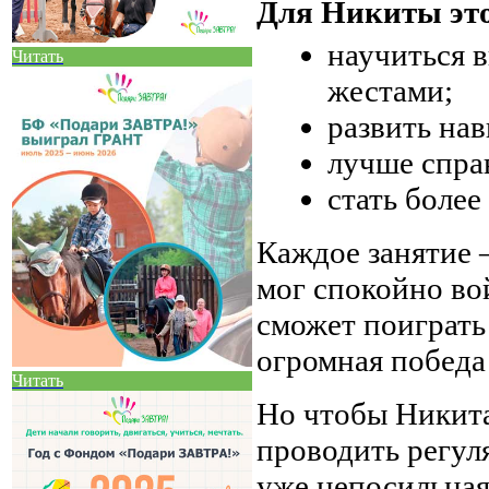
Для Никиты эт
научиться 
Читать
жестами;
развить нав
лучше справ
стать боле
Каждое занятие 
мог спокойно вой
сможет поиграть
огромная победа 
Читать
Но чтобы Никита
проводить регул
уже непосильная