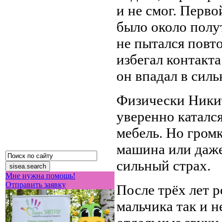
и не смог. Перво
было около полут
не пытался повто
избегал контакт
он впадал в силь
Физически Никит
уверенно катался
мебель. Но гром
машина или даже
сильный страх.
Мне нужна помощь!
Отправить заявку
После трёх лет р
мальчика так и н