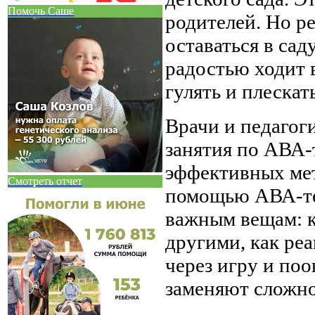
Помочь Саше
родителей. Но ре
оставаться в сад
радостью ходит в
гулять и плескать
Врачи и педагог
занятия по АВА-
эффективных мет
Смотреть отчет
помощью АВА-тер
важным вещам: к
другими, как ре
через игру и п
заменяют сложно