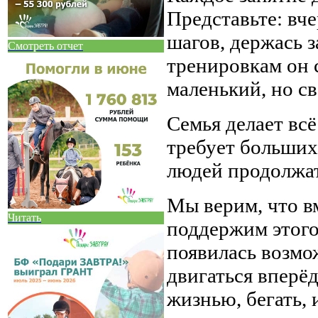
Представьте: вч
шагов, держась з
Смотреть отчет
тренировкам он 
маленький, но с
Семья делает вс
требует больших
людей продолжат
Мы верим, что в
Читать
поддержим этого
появилась возмо
двигаться вперё
жизнью, бегать, и