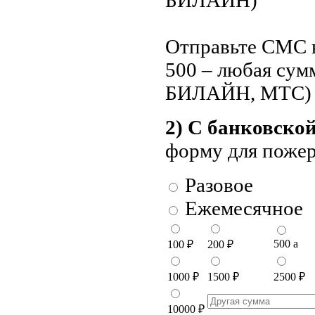
БИЛАЙН)
Отправьте СМС н
500 – любая су
БИЛАЙН, МТС)
2) С банковско
форму для поже
Разовое
Ежемесячное
500
a
100
₽
200
₽
1000
₽
1500
₽
2500
₽
10000
₽