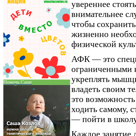
увереннее стоять
внимательнее слу
чтобы сохранить
жизненно необхо
физической куль
АФК — это специ
ограниченными 
укреплять мышцы
Помочь Саше
владеть своим т
это возможность 
ходить самому, с
— пойти в школу
Каждое занятие 