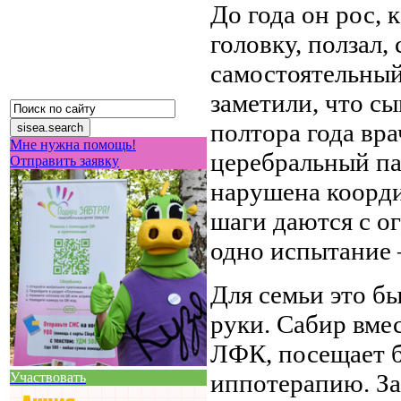
До года он рос, 
головку, ползал,
самостоятельный
заметили, что сы
полтора года вр
Мне нужна помощь!
церебральный па
Отправить заявку
нарушена коорди
шаги даются с о
одно испытание 
Для семьи это б
руки. Сабир вмес
ЛФК, посещает б
иппотерапию. За 
Участвовать