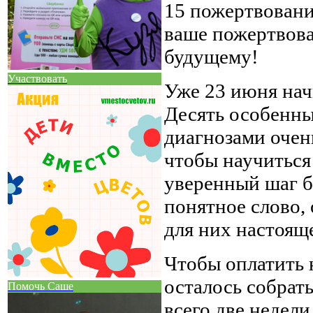
15 пожертвовани
ваше пожертвова
будущему!
Участвовать
Уже 23 июня нач
Десять особенны
диагнозами очень
чтобы научиться
уверенный шаг б
понятное слово, 
для них настояще
Чтобы оплатить 
осталось собрать
Помочь Саше
всего две недели